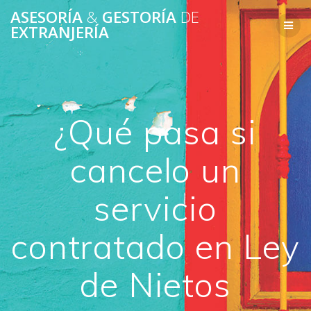
ASESORÍA
&
GESTORÍA
DE
EXTRANJERÍA
¿Qué pasa si
cancelo un
servicio
contratado en Ley
de Nietos