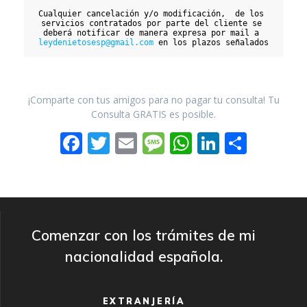
Cualquier cancelación y/o modificación,  de los 
servicios contratados por parte del cliente se 
deberá notificar de manera expresa por mail a 
leydenietosesp@gmail.com
 en los plazos señalados
¡Comparte con tus amigos para no pagar tu consulta! Tu
Consulta GRATIS es posible.
F
T
E
M
W
Li
C
ac
w
m
e
h
n
o
e
itt
ai
ss
at
k
m
b
er
l
a
s
e
p
o
g
A
dI
ar
Comenzar con los trámites de mi
o
e
p
n
ti
nacionalidad española.
k
p
r
EXTRANJERÍA