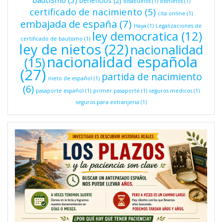
bautismo
(3)
beneficios
(2)
bisabuelos
(1)
bisnietos
(1)
certificado de nacimiento
(5)
cita online
(1)
embajada de españa
(7)
Haya
(1)
Legalizaciones de
ley democratica
(12)
certificado de bautismo
(1)
ley de nietos
(22)
nacionalidad
nacionalidad española
(15)
(27)
partida de nacimiento
nieto de español
(1)
(6)
pasaporte español
(1)
primer pasaporte
(1)
seguros medicos
(1)
seguros para extranjeria
(1)